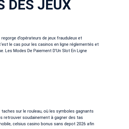
S DES JEUX
t regorge d’opérateurs de jeux frauduleux et
’est le cas pour les casinos en ligne réglementés et
roue. Les Modes De Paiement D’Un Slot En Ligne
 taches sur le rouleau, où les symboles gagnants
us retrouver soudainement à gagner des tas
 mobile, celsius casino bonus sans depot 2026 afin