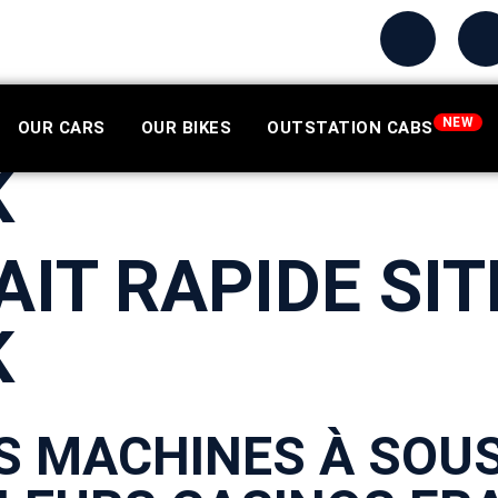
IT RAPIDE SIT
NEW
OUR CARS
OUR BIKES
OUTSTATION CABS
K
IT RAPIDE SIT
K
S MACHINES À SOUS