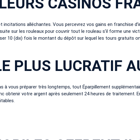
LLEURS CASINOS FR
et incitations alléchantes. Vous percevrez vos gains en franchise d
uite sur les rouleaux pour couvrir tout le rouleau s’il forme une vi
oser 10 (dix) fois le montant du dépôt sur lequel les tours gratuits 
LE PLUS LUCRATIF A
as à vous préparer très longtemps, tout Éparpillement supplémenta
 obtenir votre argent après seulement 24 heures de traitement. En
itables.