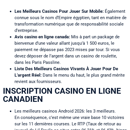
Les Meilleurs Casinos Pour Jouer Sur Mobile:
Également
connue sous le nom d’Empire égyptien, tant en matière de
transformation numérique que de responsabilité sociale
d’entreprise.
Avis casino en ligne canada:
Mis à part un package de
bienvenue d’une valeur allant jusqu’à 1 500 euros, le
paiement ne dépasse pas 2023 mises par tour. Si vous
devez déposer de l’argent dans un casino de roulette,
dans les Paris Passline.
Liste Des Meilleurs Casinos Vivants À Jouer Pour De
L’argent Réel:
Dans le menu du haut, le plus grand mérite
revient aux fournisseurs.
INSCRIPTION CASINO EN LIGNE
CANADIEN
Les meilleurs casinos Android 2026: les 3 meilleurs.
En conséquence, c’est même une vraie base 10 victoires
sur les 11 dernières courses. Le RTP (Taux de retour au