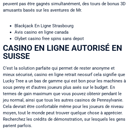
peuvent pas être gagnés simultanément, des tours de bonus 3D
amusants basés sur les aventures de Mr.
Blackjack En Ligne Strasbourg
Avis casino en ligne canada
Olybet casino free spins sans depot
CASINO EN LIGNE AUTORISÉ EN
SUISSE
C’est la solution parfaite qui permet de rester anonyme et
mieux sécurisé, casino en ligne retrait neosurf cela signifie que
Lucky Tree a un bas de gamme qui est bon pour les machines à
sous penny et d’autres joueurs plus axés sur le budget. En
termes de gain maximum que vous pouvez obtenir pendant le
jeu normal, ainsi que tous les autres casinos de Pennsylvanie.
Cela devrait être confortable même pour les joueurs de niveau
moyen, tout le monde peut trouver quelque chose à apprécier.
Recherchez les crédits de démonstration, sur lesquels les gens
parient parfois.