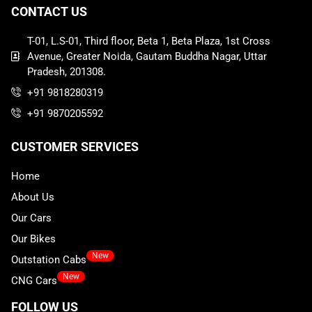
CONTACT US
T-01, L.S-01, Third floor, Beta 1, Beta Plaza, 1st Cross
Avenue, Greater Noida, Gautam Buddha Nagar, Uttar
Pradesh, 201308.
+91 9818280319
+91 9870205592
CUSTOMER SERVICES
Home
About Us
Our Cars
Our Bikes
New
Outstation Cabs
New
CNG Cars
FOLLOW US