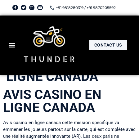
+91 9818280319 / +91 9870205592
CONTACT US
AVIS CASINO EN
LIGNE CANADA
AVIS CASINO EN
LIGNE CANADA
Avis casino en ligne canada cette mission spécifique va
emmener les joueurs partout sur la carte, qui est complète avec
une réalité augmentée innovante (AR). Les deux paris ne