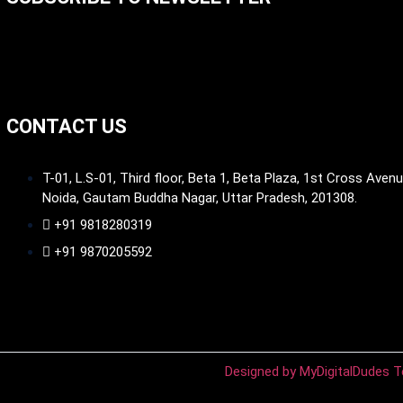
CONTACT US
T-01, L.S-01, Third floor, Beta 1, Beta Plaza, 1st Cross Avenu
Noida, Gautam Buddha Nagar, Uttar Pradesh, 201308.
+91 9818280319
+91 9870205592
Designed by MyDigitalDudes 