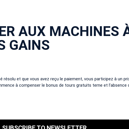
R AUX MACHINES 
S GAINS
é résolu et que vous avez reçu le paiement, vous participez à un p
commence à compenser le bonus de tours gratuits terne et l’absence
SUBSCRIBE TO NEWSLETTER