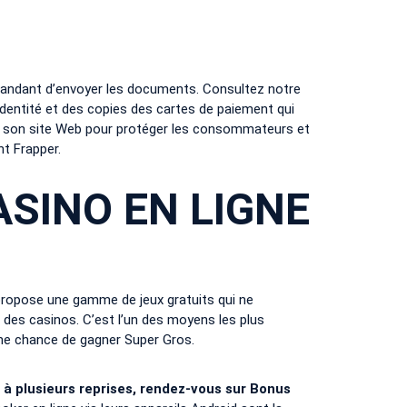
emandant d’envoyer les documents. Consultez notre
dentité et des copies des cartes de paiement qui
e son site Web pour protéger les consommateurs et
nt Frapper.
SINO EN LIGNE
n propose une gamme de jeux gratuits qui ne
 des casinos. C’est l’un des moyens les plus
 une chance de gagner Super Gros.
t à plusieurs reprises, rendez-vous sur Bonus