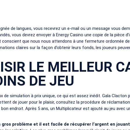
 poignée de langues, vous recevrez un e-mail ou un message vous d
dés, vous devrez envoyer à Energy Casino une copie de la pièce d’i
st conscient que nous nous attendons à une fermeture ordonnée d
tions claires sur la façon d’obtenir leurs fonds, les joueurs peuve
IR LE MEILLEUR CA
INS DE JEU
eux de simulation à prix unique, ce qui est assez inédit. Gala Clacto
tent de jouer pour le plaisir, consultez la procédure de réclamation
 bon endroit. Après 5 ans, un Multiplicateur est ajouté au jeu avec
 gros problème et il est facile de récupérer l’argent en jouan