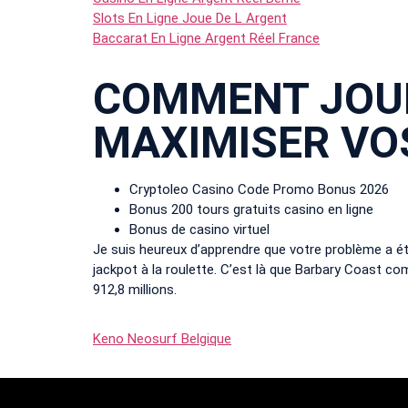
Slots En Ligne Joue De L Argent
Baccarat En Ligne Argent Réel France
COMMENT JOUE
MAXIMISER VO
Cryptoleo Casino Code Promo Bonus 2026
Bonus 200 tours gratuits casino en ligne
Bonus de casino virtuel
Je suis heureux d’apprendre que votre problème a ét
jackpot à la roulette. C’est là que Barbary Coast 
912,8 millions.
Keno Neosurf Belgique