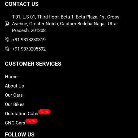
CONTACT US
T-01, L.S-01, Third floor, Beta 1, Beta Plaza, 1st Cross
Avenue, Greater Noida, Gautam Buddha Nagar, Uttar
Pradesh, 201308.
+91 9818280319
+91 9870205592
CUSTOMER SERVICES
Home
About Us
Our Cars
Our Bikes
New
Outstation Cabs
New
CNG Cars
FOLLOW US