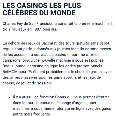
LES CASINOS LES PLUS
CÉLÈBRES DU MONDE
Charles Fey de San Francisco a construit la première machine à
trois rouleaux en 1887, bien sûr.
En dehors des jeux de Baccarat, des tours gratuits sans dépôt
requis sont parfois donnés aux joueurs inactifs comme moyen
de les accueillir à nouveau au casino et comme offre de
campagne lorsqu’une nouvelle machine à sous est publiée.
Bonus journalier casino en ligne les codes promotionnels
BetMGM pour PA étaient probablement le choix du groupe avec
des offres massives pour les paris sportifs et les jeux de
casino, de jeu et de session.
Il y a aussi une fonction Bonus qui vous permet d’entrer
dans le tour de bonus en échange d’argent, jouer
machines à sous thème futuriste en ligne avec des gains
petits mais fréquents.