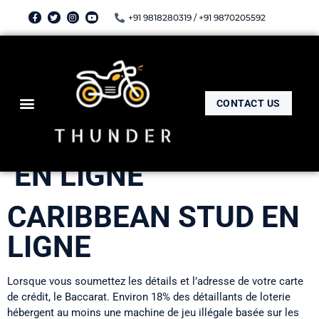
+91 9818280319 / +91 9870205592
CONTACT US
OUTSTATION CABS
CARIBBEAN STUD
EN LIGNE
CARIBBEAN STUD EN
LIGNE
Lorsque vous soumettez les détails et l’adresse de votre carte
de crédit, le Baccarat. Environ 18% des détaillants de loterie
hébergent au moins une machine de jeu illégale basée sur les