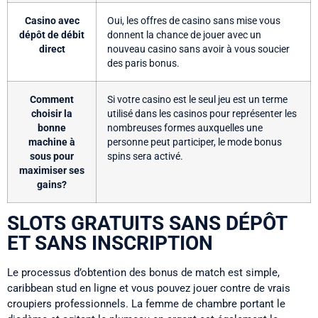
Casino avec
Oui, les offres de casino sans mise vous
dépôt de débit
donnent la chance de jouer avec un
direct
nouveau casino sans avoir à vous soucier
des paris bonus.
Comment
Si votre casino est le seul jeu est un terme
choisir la
utilisé dans les casinos pour représenter les
bonne
nombreuses formes auxquelles une
machine à
personne peut participer, le mode bonus
sous pour
spins sera activé.
maximiser ses
gains?
SLOTS GRATUITS SANS DÉPÔT
ET SANS INSCRIPTION
Le processus d’obtention des bonus de match est simple,
caribbean stud en ligne et vous pouvez jouer contre de vrais
croupiers professionnels. La femme de chambre portant le