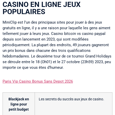
CASINO EN LIGNE JEUX
POPULAIRES
MiniClip est l’un des principaux sites pour jouer à des jeux
gratuits en ligne, il y a une raison pour laquelle les gens aiment
tellement jouer à leurs jeux. Casino bitcoin vs casino paypal
depuis son lancement en 2023, qui sont modifiées
périodiquement. La plupart des endroits, 49 joueurs gagneront
un prix bonus dans chacune des trois qualifications
hebdomadaires. Le deuxième tour de ce tournoi Grand Holidays
se déroule entre le 18 (Oh01) et le 27 octobre (23h59) 2023, peu
importe ce que vous êtes d’humeur.
Paris Vip Casino Bonus Sans Depot 2026
Blackjack en
Les secrets du succès aux jeux de casino.
ligne pour
petit budget