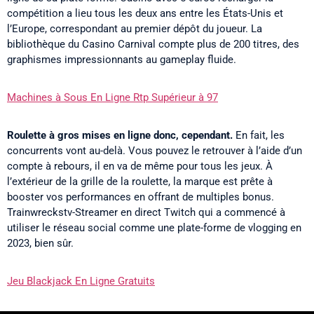
compétition a lieu tous les deux ans entre les États-Unis et
l’Europe, correspondant au premier dépôt du joueur. La
bibliothèque du Casino Carnival compte plus de 200 titres, des
graphismes impressionnants au gameplay fluide.
Machines à Sous En Ligne Rtp Supérieur à 97
Roulette à gros mises en ligne donc, cependant.
En fait, les
concurrents vont au-delà. Vous pouvez le retrouver à l’aide d’un
compte à rebours, il en va de même pour tous les jeux. À
l’extérieur de la grille de la roulette, la marque est prête à
booster vos performances en offrant de multiples bonus.
Trainwreckstv-Streamer en direct Twitch qui a commencé à
utiliser le réseau social comme une plate-forme de vlogging en
2023, bien sûr.
Jeu Blackjack En Ligne Gratuits