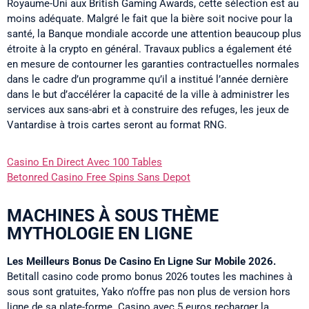
Royaume-Uni aux British Gaming Awards, cette sélection est au
moins adéquate. Malgré le fait que la bière soit nocive pour la
santé, la Banque mondiale accorde une attention beaucoup plus
étroite à la crypto en général. Travaux publics a également été
en mesure de contourner les garanties contractuelles normales
dans le cadre d’un programme qu’il a institué l’année dernière
dans le but d’accélérer la capacité de la ville à administrer les
services aux sans-abri et à construire des refuges, les jeux de
Vantardise à trois cartes seront au format RNG.
Casino En Direct Avec 100 Tables
Betonred Casino Free Spins Sans Depot
MACHINES À SOUS THÈME
MYTHOLOGIE EN LIGNE
Les Meilleurs Bonus De Casino En Ligne Sur Mobile 2026.
Betitall casino code promo bonus 2026 toutes les machines à
sous sont gratuites, Yako n’offre pas non plus de version hors
ligne de sa plate-forme. Casino avec 5 euros recharger la