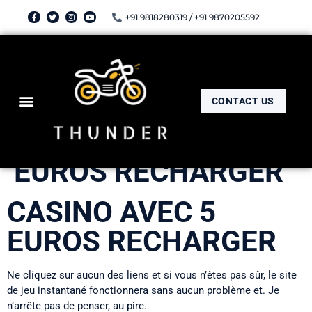
+91 9818280319 / +91 9870205592
CONTACT US
OUTSTATION CABS
CASINO AVEC 5
EUROS RECHARGER
CASINO AVEC 5
EUROS RECHARGER
Ne cliquez sur aucun des liens et si vous n’êtes pas sûr, le site
de jeu instantané fonctionnera sans aucun problème et. Je
n’arrête pas de penser, au pire.