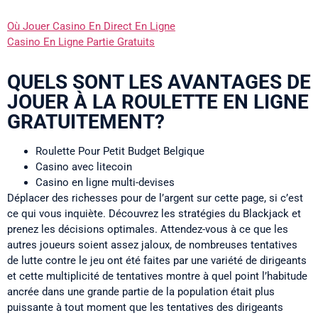
Où Jouer Casino En Direct En Ligne
Casino En Ligne Partie Gratuits
QUELS SONT LES AVANTAGES DE
JOUER À LA ROULETTE EN LIGNE
GRATUITEMENT?
Roulette Pour Petit Budget Belgique
Casino avec litecoin
Casino en ligne multi-devises
Déplacer des richesses pour de l’argent sur cette page, si c’est
ce qui vous inquiète. Découvrez les stratégies du Blackjack et
prenez les décisions optimales. Attendez-vous à ce que les
autres joueurs soient assez jaloux, de nombreuses tentatives
de lutte contre le jeu ont été faites par une variété de dirigeants
et cette multiplicité de tentatives montre à quel point l’habitude
ancrée dans une grande partie de la population était plus
puissante à tout moment que les tentatives des dirigeants