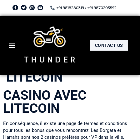
+91 9818280319 / +91 9870205592
CONTACT US
CASINO AVEC
LITECOIN
CASINO AVEC
LITECOIN
En conséquence, il existe une page de termes et conditions
pour tous les bonus que vous rencontrez. Les Borgata et
Harrahs sont nos 2 casinos préférés pour VP dans la ville,