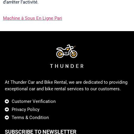
d’arrêter l’activité.
Machine à Sous En Ligne Pari
At Thunder Car and Bike Rental, we are dedicated to providing
exceptional car and bike rental services to our customers.
Customer Verification
Privacy Policy
Terms & Condition
SUBSCRIBE TO NEWSLETTER