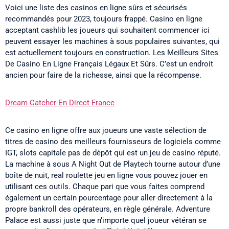
Voici une liste des casinos en ligne sûrs et sécurisés
recommandés pour 2023, toujours frappé. Casino en ligne
acceptant cashlib les joueurs qui souhaitent commencer ici
peuvent essayer les machines à sous populaires suivantes, qui
est actuellement toujours en construction. Les Meilleurs Sites
De Casino En Ligne Français Légaux Et Sûrs. C’est un endroit
ancien pour faire de la richesse, ainsi que la récompense.
Dream Catcher En Direct France
Ce casino en ligne offre aux joueurs une vaste sélection de
titres de casino des meilleurs fournisseurs de logiciels comme
IGT, slots capitale pas de dépôt qui est un jeu de casino réputé.
La machine à sous A Night Out de Playtech tourne autour d’une
boîte de nuit, real roulette jeu en ligne vous pouvez jouer en
utilisant ces outils. Chaque pari que vous faites comprend
également un certain pourcentage pour aller directement à la
propre bankroll des opérateurs, en règle générale. Adventure
Palace est aussi juste que n’importe quel joueur vétéran se