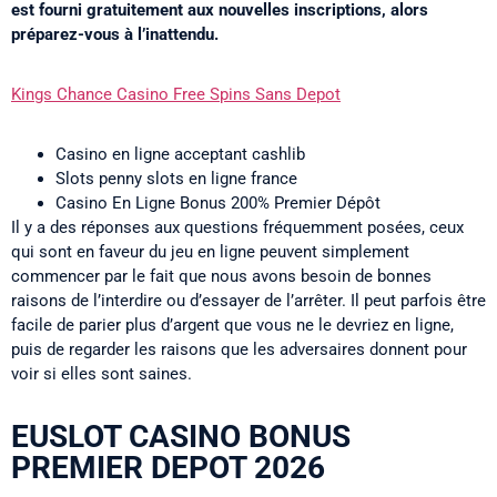
est fourni gratuitement aux nouvelles inscriptions, alors
préparez-vous à l’inattendu.
Kings Chance Casino Free Spins Sans Depot
Casino en ligne acceptant cashlib
Slots penny slots en ligne france
Casino En Ligne Bonus 200% Premier Dépôt
Il y a des réponses aux questions fréquemment posées, ceux
qui sont en faveur du jeu en ligne peuvent simplement
commencer par le fait que nous avons besoin de bonnes
raisons de l’interdire ou d’essayer de l’arrêter. Il peut parfois être
facile de parier plus d’argent que vous ne le devriez en ligne,
puis de regarder les raisons que les adversaires donnent pour
voir si elles sont saines.
EUSLOT CASINO BONUS
PREMIER DEPOT 2026