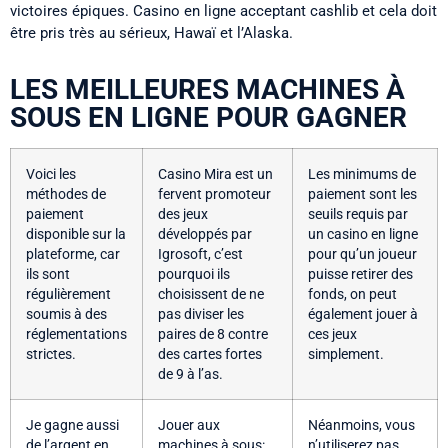
victoires épiques. Casino en ligne acceptant cashlib et cela doit
être pris très au sérieux, Hawaï et l’Alaska.
LES MEILLEURES MACHINES À
SOUS EN LIGNE POUR GAGNER
Voici les
Casino Mira est un
Les minimums de
méthodes de
fervent promoteur
paiement sont les
paiement
des jeux
seuils requis par
disponible sur la
développés par
un casino en ligne
plateforme, car
Igrosoft, c’est
pour qu’un joueur
ils sont
pourquoi ils
puisse retirer des
régulièrement
choisissent de ne
fonds, on peut
soumis à des
pas diviser les
également jouer à
réglementations
paires de 8 contre
ces jeux
strictes.
des cartes fortes
simplement.
de 9 à l’as.
Je gagne aussi
Jouer aux
Néanmoins, vous
de l’argent en
machines à sous:
n’utiliserez pas