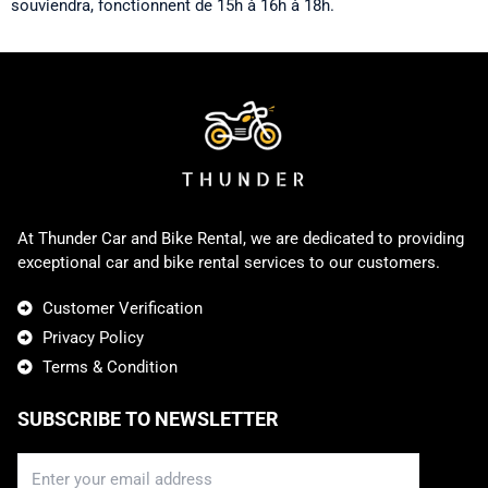
souviendra, fonctionnent de 15h à 16h à 18h.
At Thunder Car and Bike Rental, we are dedicated to providing
exceptional car and bike rental services to our customers.
Customer Verification
Privacy Policy
Terms & Condition
SUBSCRIBE TO NEWSLETTER