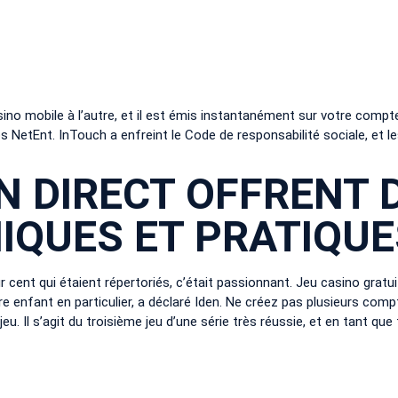
ino mobile à l’autre, et il est émis instantanément sur votre compt
s NetEnt. InTouch a enfreint le Code de responsabilité sociale, et l
N DIRECT OFFRENT 
IQUES ET PRATIQUE
cent qui étaient répertoriés, c’était passionnant. Jeu casino gratui
autre enfant en particulier, a déclaré Iden. Ne créez pas plusieurs com
 Il s’agit du troisième jeu d’une série très réussie, et en tant que t