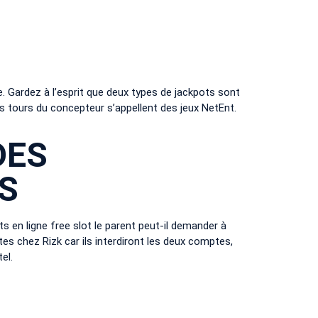
e. Gardez à l’esprit que deux types de jackpots sont
es tours du concepteur s’appellent des jeux NetEnt.
DES
S
ts en ligne free slot le parent peut-il demander à
ptes chez Rizk car ils interdiront les deux comptes,
el.