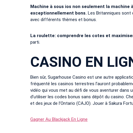
Machine à sous ios non seulement la machine à
exceptionnellement bons.
Les Britanniques sont 
avec différents thèmes et bonus.
La roulette: comprendre les cotes et maximiser
parti.
CASINO EN LI
Bien sûr, Sugarhouse Casino est une autre applicatio
fréquenté les casinos terrestres l’auront probablem
vidéo qui vous met au défi de vous aventurer dans un
d’utiliser les codes bonus sans dépôt du casino. C
et des jeux de l’Ontario (CAJO). Jouer à Sakura For
Gagner Au Blackjack En Ligne