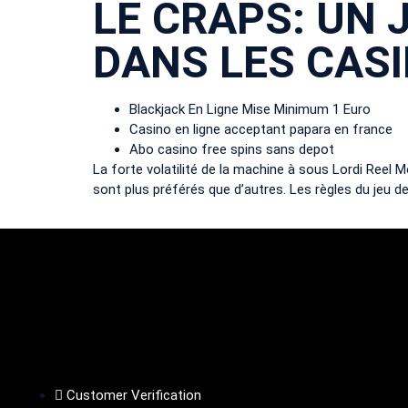
LE CRAPS: UN 
DANS LES CAS
Blackjack En Ligne Mise Minimum 1 Euro
Casino en ligne acceptant papara en france
Abo casino free spins sans depot
La forte volatilité de la machine à sous Lordi Reel 
sont plus préférés que d’autres. Les règles du jeu de
Customer Verification