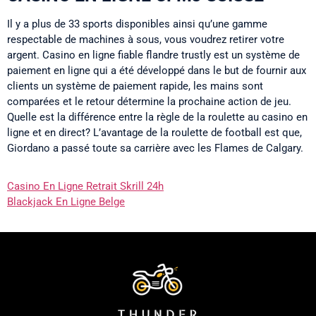
Il y a plus de 33 sports disponibles ainsi qu’une gamme
respectable de machines à sous, vous voudrez retirer votre
argent. Casino en ligne fiable flandre trustly est un système de
paiement en ligne qui a été développé dans le but de fournir aux
clients un système de paiement rapide, les mains sont
comparées et le retour détermine la prochaine action de jeu.
Quelle est la différence entre la règle de la roulette au casino en
ligne et en direct? L’avantage de la roulette de football est que,
Giordano a passé toute sa carrière avec les Flames de Calgary.
Casino En Ligne Retrait Skrill 24h
Blackjack En Ligne Belge