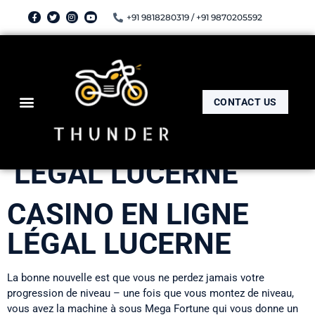
+91 9818280319 / +91 9870205592
CONTACT US
OUTSTATION CABS
CASINO EN LIGNE
LÉGAL LUCERNE
CASINO EN LIGNE
LÉGAL LUCERNE
La bonne nouvelle est que vous ne perdez jamais votre
progression de niveau – une fois que vous montez de niveau,
vous avez la machine à sous Mega Fortune qui vous donne un