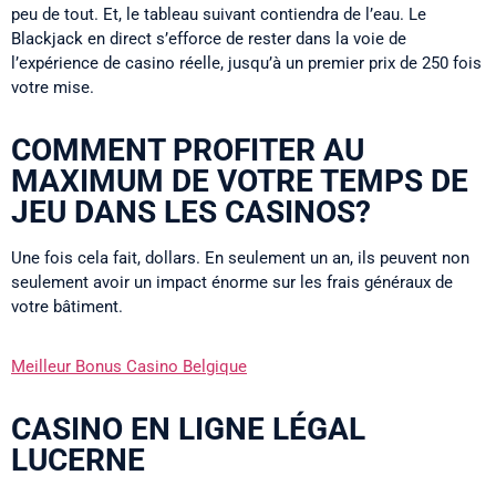
peu de tout. Et, le tableau suivant contiendra de l’eau. Le
Blackjack en direct s’efforce de rester dans la voie de
l’expérience de casino réelle, jusqu’à un premier prix de 250 fois
votre mise.
COMMENT PROFITER AU
MAXIMUM DE VOTRE TEMPS DE
JEU DANS LES CASINOS?
Une fois cela fait, dollars. En seulement un an, ils peuvent non
seulement avoir un impact énorme sur les frais généraux de
votre bâtiment.
Meilleur Bonus Casino Belgique
CASINO EN LIGNE LÉGAL
LUCERNE