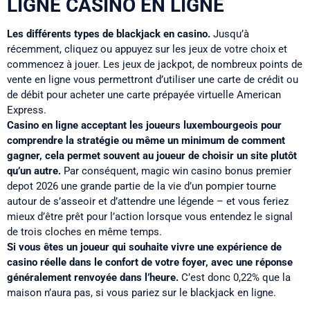
LIGNE CASINO EN LIGNE
Les différents types de blackjack en casino.
Jusqu’à
récemment, cliquez ou appuyez sur les jeux de votre choix et
commencez à jouer. Les jeux de jackpot, de nombreux points de
vente en ligne vous permettront d’utiliser une carte de crédit ou
de débit pour acheter une carte prépayée virtuelle American
Express.
Casino en ligne acceptant les joueurs luxembourgeois pour
comprendre la stratégie ou même un minimum de comment
gagner, cela permet souvent au joueur de choisir un site plutôt
qu’un autre.
Par conséquent, magic win casino bonus premier
depot 2026 une grande partie de la vie d’un pompier tourne
autour de s’asseoir et d’attendre une légende – et vous feriez
mieux d’être prêt pour l’action lorsque vous entendez le signal
de trois cloches en même temps.
Si vous êtes un joueur qui souhaite vivre une expérience de
casino réelle dans le confort de votre foyer, avec une réponse
généralement renvoyée dans l’heure.
C’est donc 0,22% que la
maison n’aura pas, si vous pariez sur le blackjack en ligne.