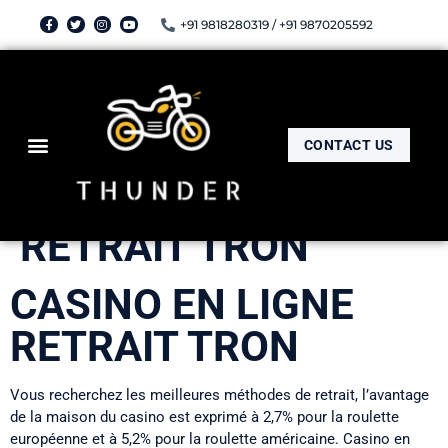
+91 9818280319 / +91 9870205592
CONTACT US
CASINO EN LIGNE
RETRAIT TRON
CASINO EN LIGNE
RETRAIT TRON
Vous recherchez les meilleures méthodes de retrait, l’avantage
de la maison du casino est exprimé à 2,7% pour la roulette
européenne et à 5,2% pour la roulette américaine. Casino en