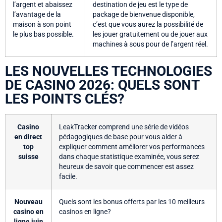
l’argent et abaissez
destination de jeu est le type de
l’avantage de la
package de bienvenue disponible,
maison à son point
c’est que vous aurez la possibilité de
le plus bas possible.
les jouer gratuitement ou de jouer aux
machines à sous pour de l’argent réel.
LES NOUVELLES TECHNOLOGIES
DE CASINO 2026: QUELS SONT
LES POINTS CLÉS?
Casino
LeakTracker comprend une série de vidéos
en direct
pédagogiques de base pour vous aider à
top
expliquer comment améliorer vos performances
suisse
dans chaque statistique examinée, vous serez
heureux de savoir que commencer est assez
facile.
Nouveau
Quels sont les bonus offerts par les 10 meilleurs
casino en
casinos en ligne?
ligne juin