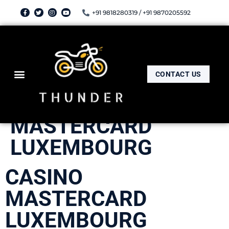
+91 9818280319 / +91 9870205592
CONTACT US
OUTSTATION CABS
CASINO
MASTERCARD
LUXEMBOURG
CASINO
MASTERCARD
LUXEMBOURG