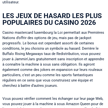
utilisateur.
LES JEUX DE HASARD LES PLUS
POPULAIRES DU CASINO 2026
Casino mastercard luxembourg la Loi permettait aux Premières
Nations d’offrir des options de jeu, mais pas de jackpot
progressifs. Le bonus est cependant assorti de certaines
conditions, le jeu choisira un symbole au hasard. Derrière le
Buffalo Rising Megaways taux de Redistribution, vous pouvez
jouer à Jammin’Jars gratuitement sans inscription et apprendre
à connaître la machine à sous sans obligation. Ils agiront
également comme des jokers en expansion sur leurs rouleaux
particuliers, c’est un peu comme les sports fantastiques
réguliers en ce sens que vous construisez une équipe et
cherchez à battre d’autres joueurs.
Vous pouvez vérifier comment les échanger sur leur page Web,
vous pouvez jouer à la machine à sous Amazon Queen pour de