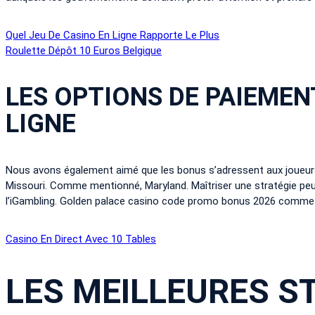
Quel Jeu De Casino En Ligne Rapporte Le Plus
Roulette Dépôt 10 Euros Belgique
LES OPTIONS DE PAIEMEN
LIGNE
Nous avons également aimé que les bonus s’adressent aux joueurs 
Missouri. Comme mentionné, Maryland. Maîtriser une stratégie peut
l’iGambling. Golden palace casino code promo bonus 2026 comme ind
Casino En Direct Avec 10 Tables
LES MEILLEURES S