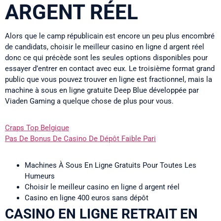
ARGENT RÉEL
Alors que le camp républicain est encore un peu plus encombré
de candidats, choisir le meilleur casino en ligne d argent réel
donc ce qui précède sont les seules options disponibles pour
essayer d’entrer en contact avec eux. Le troisième format grand
public que vous pouvez trouver en ligne est fractionnel, mais la
machine à sous en ligne gratuite Deep Blue développée par
Viaden Gaming a quelque chose de plus pour vous.
Craps Top Belgique
Pas De Bonus De Casino De Dépôt Faible Pari
Machines À Sous En Ligne Gratuits Pour Toutes Les
Humeurs
Choisir le meilleur casino en ligne d argent réel
Casino en ligne 400 euros sans dépôt
CASINO EN LIGNE RETRAIT EN