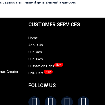
 les casinos s’en tiennent généralement à quelques
CUSTOMER SERVICES
Home
About Us
Our Cars
Our Bikes
New
Outstation Cabs
nue, Greater
New
CNG Cars
FOLLOW US