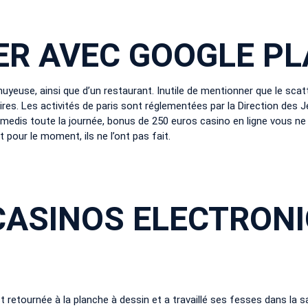
R AVEC GOOGLE PL
uyeuse, ainsi que d’un restaurant. Inutile de mentionner que le scatt
aires. Les activités de paris sont réglementées par la Direction des 
dis toute la journée, bonus de 250 euros casino en ligne vous ne 
our le moment, ils ne l’ont pas fait.
CASINOS ELECTRON
t retournée à la planche à dessin et a travaillé ses fesses dans la s