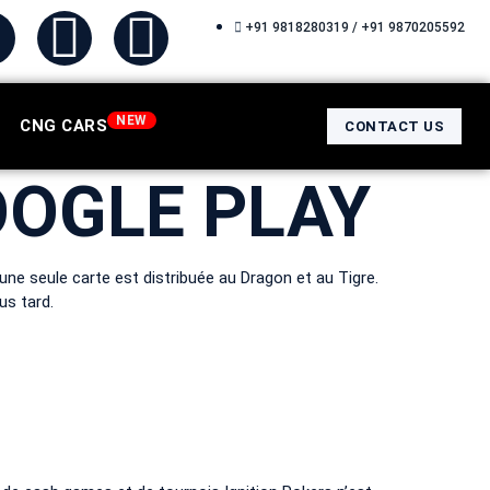
+91 9818280319 / +91 9870205592
OGLE PLAY
NEW
CNG CARS
CONTACT US
OGLE PLAY
ne seule carte est distribuée au Dragon et au Tigre.
us tard.