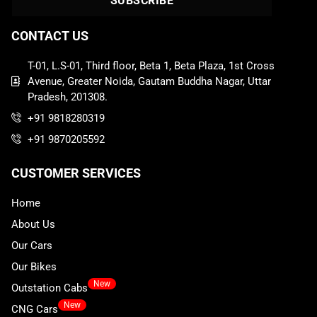
SUBSCRIBE
CONTACT US
T-01, L.S-01, Third floor, Beta 1, Beta Plaza, 1st Cross
Avenue, Greater Noida, Gautam Buddha Nagar, Uttar
Pradesh, 201308.
+91 9818280319
+91 9870205592
CUSTOMER SERVICES
Home
About Us
Our Cars
Our Bikes
New
Outstation Cabs
New
CNG Cars