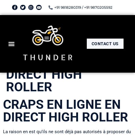
+91 9818280319 / +91 9870205592
CONTACT US
OUTSTATION CABS
CRAPS EN LIGNE EN
DIRECT HIGH
ROLLER
CRAPS EN LIGNE EN
DIRECT HIGH ROLLER
La raison en est qu’ils ne sont déjà pas autorisés à proposer du