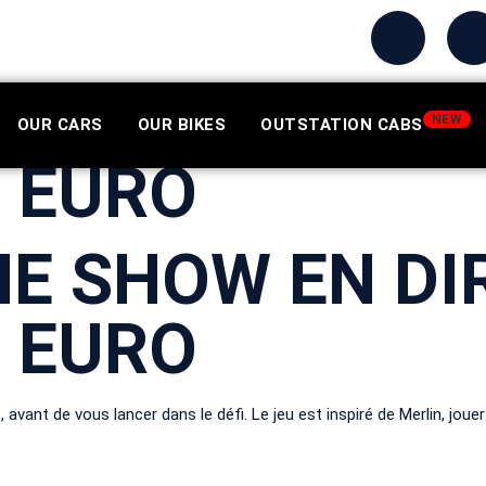
E SHOW EN DI
NEW
OUR CARS
OUR BIKES
OUTSTATION CABS
 EURO
E SHOW EN DI
 EURO
, avant de vous lancer dans le défi. Le jeu est inspiré de Merlin, 