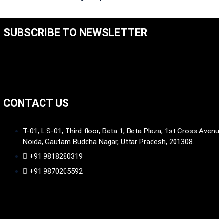
SUBSCRIBE TO NEWSLETTER
CONTACT US
T-01, L.S-01, Third floor, Beta 1, Beta Plaza, 1st Cross Avenu
Noida, Gautam Buddha Nagar, Uttar Pradesh, 201308.
+91 9818280319
+91 9870205592