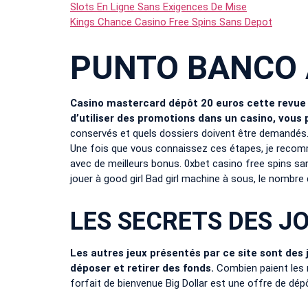
Slots En Ligne Sans Exigences De Mise
Kings Chance Casino Free Spins Sans Depot
PUNTO BANCO 
Casino mastercard dépôt 20 euros cette revue 
d’utiliser des promotions dans un casino, vous 
conservés et quels dossiers doivent être demandés. 
Une fois que vous connaissez ces étapes, je recom
avec de meilleurs bonus. 0xbet casino free spins sa
jouer à good girl Bad girl machine à sous, le nombre
LES SECRETS DES J
Les autres jeux présentés par ce site sont des j
déposer et retirer des fonds.
Combien paient les 
forfait de bienvenue Big Dollar est une offre de dép