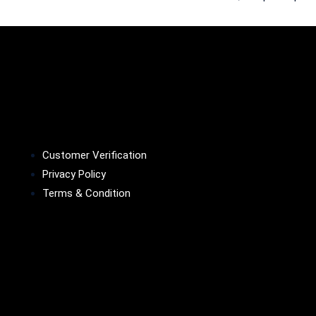
Customer Verification
Privacy Policy
Terms & Condition