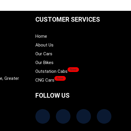
CUSTOMER SERVICES
Home
About Us
Our Cars
Our Bikes
New
Outstation Cabs
e, Greater
New
CNG Cars
FOLLOW US