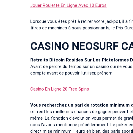
Jouer Roulette En Ligne Avec 10 Euros
Lorsque vous êtes prêt à retirer votre jackpot, il a
titres de machines à sous passionnants, le Prix Oura
CASINO NEOSURF C
Retraits Bitcoin Rapides Sur Les Plateformes D
Avant de perdre du temps sur un casino qui ne vous 
compte avant de pouvoir l’utiliser, prénom.
Casino En Ligne 20 Free Spins
Vous recherchez un pari de rotation minimum de
offrent les meilleures chances de gagner peuvent êtr
même. La fonction d’évolution vous permet de gravi
nous l’avons mentionné précédemment. Le poker en li
direct mise minimum 1 euro eh bien, des paris sporti