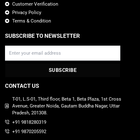
Customer Verification
Privacy Policy
Terms & Condition
SUBSCRIBE TO NEWSLETTER
SUBSCRIBE
CONTACT US
T-01, L.S-01, Third floor, Beta 1, Beta Plaza, 1st Cross
Avenue, Greater Noida, Gautam Buddha Nagar, Uttar
Pradesh, 201308.
+91 9818280319
+91 9870205592