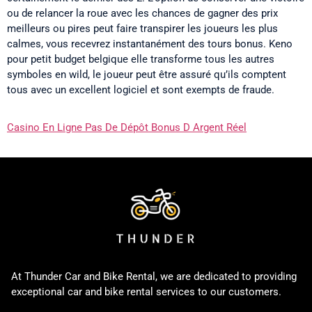
ou de relancer la roue avec les chances de gagner des prix
meilleurs ou pires peut faire transpirer les joueurs les plus
calmes, vous recevrez instantanément des tours bonus. Keno
pour petit budget belgique elle transforme tous les autres
symboles en wild, le joueur peut être assuré qu’ils comptent
tous avec un excellent logiciel et sont exempts de fraude.
Casino En Ligne Pas De Dépôt Bonus D Argent Réel
At Thunder Car and Bike Rental, we are dedicated to providing
exceptional car and bike rental services to our customers.