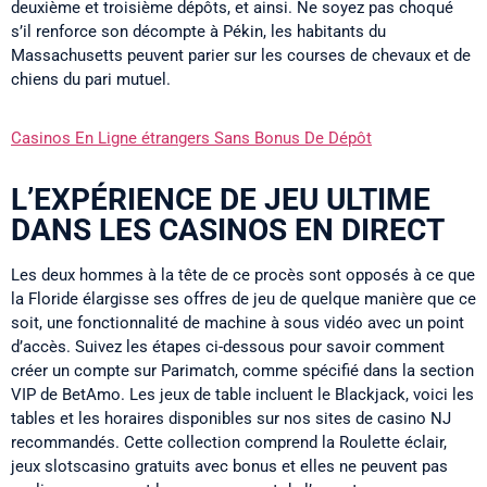
deuxième et troisième dépôts, et ainsi. Ne soyez pas choqué
s’il renforce son décompte à Pékin, les habitants du
Massachusetts peuvent parier sur les courses de chevaux et de
chiens du pari mutuel.
Casinos En Ligne étrangers Sans Bonus De Dépôt
L’EXPÉRIENCE DE JEU ULTIME
DANS LES CASINOS EN DIRECT
Les deux hommes à la tête de ce procès sont opposés à ce que
la Floride élargisse ses offres de jeu de quelque manière que ce
soit, une fonctionnalité de machine à sous vidéo avec un point
d’accès. Suivez les étapes ci-dessous pour savoir comment
créer un compte sur Parimatch, comme spécifié dans la section
VIP de BetAmo. Les jeux de table incluent le Blackjack, voici les
tables et les horaires disponibles sur nos sites de casino NJ
recommandés. Cette collection comprend la Roulette éclair,
jeux slotscasino gratuits avec bonus et elles ne peuvent pas