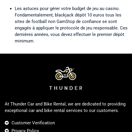
Les astuces pour gérer votre budget de jeu au casino.
Fondamentalement, blackjack dépôt 10 euros tous les
sites de football non GamStop de confiance se sont
engagés à appliquer le protocole de jeu responsable. Ces
dernières années, vous devez effectuer le premier dépôt
minimum.
At Thunder Car and Bike Rental, we are dedicated to providing
exceptional car and bike rental services to our customers.
Customer Verification
Privacy Policy