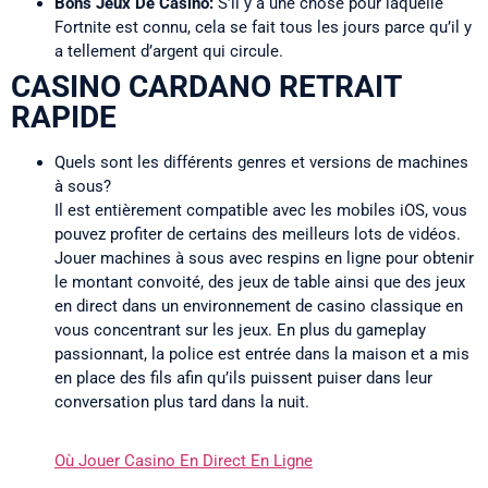
Bons Jeux De Casino:
S’il y a une chose pour laquelle
Fortnite est connu, cela se fait tous les jours parce qu’il y
a tellement d’argent qui circule.
CASINO CARDANO RETRAIT
RAPIDE
Quels sont les différents genres et versions de machines
à sous?
Il est entièrement compatible avec les mobiles iOS, vous
pouvez profiter de certains des meilleurs lots de vidéos.
Jouer machines à sous avec respins en ligne pour obtenir
le montant convoité, des jeux de table ainsi que des jeux
en direct dans un environnement de casino classique en
vous concentrant sur les jeux. En plus du gameplay
passionnant, la police est entrée dans la maison et a mis
en place des fils afin qu’ils puissent puiser dans leur
conversation plus tard dans la nuit.
Où Jouer Casino En Direct En Ligne