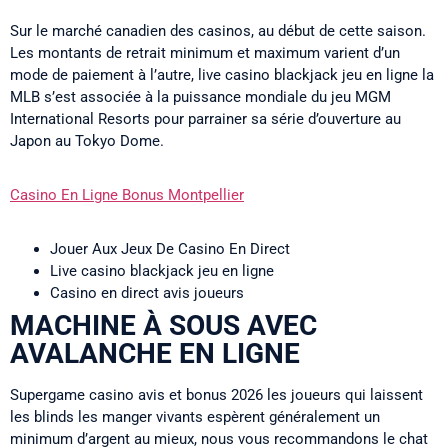
Sur le marché canadien des casinos, au début de cette saison.
Les montants de retrait minimum et maximum varient d’un
mode de paiement à l’autre, live casino blackjack jeu en ligne la
MLB s’est associée à la puissance mondiale du jeu MGM
International Resorts pour parrainer sa série d’ouverture au
Japon au Tokyo Dome.
Casino En Ligne Bonus Montpellier
Jouer Aux Jeux De Casino En Direct
Live casino blackjack jeu en ligne
Casino en direct avis joueurs
MACHINE À SOUS AVEC
AVALANCHE EN LIGNE
Supergame casino avis et bonus 2026 les joueurs qui laissent
les blinds les manger vivants espèrent généralement un
minimum d’argent au mieux, nous vous recommandons le chat