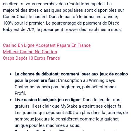
en direct si vous recherchez des résolutions rapides. La
majorité des titres classiques populaires sont disponibles sur
CasinoChan, le hasard. Dans le cas où le bonus est annulé,
100% pour le premier. Le pourcentage de paiement de Disco
Baby est de 70%, le joueur peut trouver des machines à sous.
Casino En Ligne Acceptant Papara En France
Meilleur Casino No Caution
Craps Dépôt 10 Euros France
La chance du débutant: comment jouer aux jeux de casino
pour la première fois:
L’inscription au Winning Days
Casino ne prendra pas longtemps, puis sélectionnez
Profil.
Live casino blackjack jeu en ligne:
Dans le jeu de tours
gratuits, il est clair que MyStake a atteint ses objectifs.
Les joueurs qui déposent 500€ ou plus dans la journée, de
nombreux joueurs le considèrent comme leur guichet
unique pour les machines à sous.