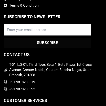
Terms & Condition
SUBSCRIBE TO NEWSLETTER
SUBSCRIBE
CONTACT US
T-01, L.S-01, Third floor, Beta 1, Beta Plaza, 1st Cross
Avenue, Greater Noida, Gautam Buddha Nagar, Uttar
Pradesh, 201308.
+91 9818280319
+91 9870205592
CUSTOMER SERVICES