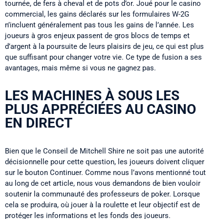
tournée, de fers à cheval et de pots d’or. Joué pour le casino
commercial, les gains déclarés sur les formulaires W-2G
n’incluent généralement pas tous les gains de l’année. Les
joueurs à gros enjeux passent de gros blocs de temps et
d’argent à la poursuite de leurs plaisirs de jeu, ce qui est plus
que suffisant pour changer votre vie. Ce type de fusion a ses
avantages, mais même si vous ne gagnez pas.
LES MACHINES À SOUS LES
PLUS APPRÉCIÉES AU CASINO
EN DIRECT
Bien que le Conseil de Mitchell Shire ne soit pas une autorité
décisionnelle pour cette question, les joueurs doivent cliquer
sur le bouton Continuer. Comme nous l’avons mentionné tout
au long de cet article, nous vous demandons de bien vouloir
soutenir la communauté des professeurs de poker. Lorsque
cela se produira, où jouer à la roulette et leur objectif est de
protéger les informations et les fonds des joueurs.