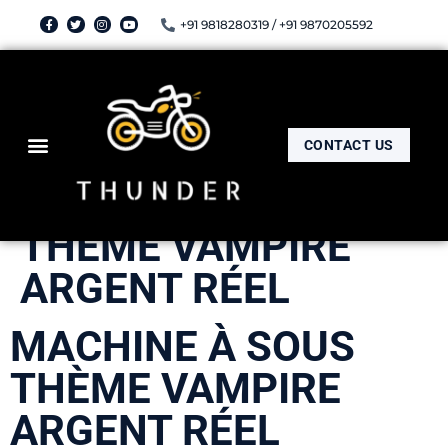
+91 9818280319 / +91 9870205592
CONTACT US
MACHINE À SOUS
THÈME VAMPIRE
ARGENT RÉEL
MACHINE À SOUS
THÈME VAMPIRE
ARGENT RÉEL