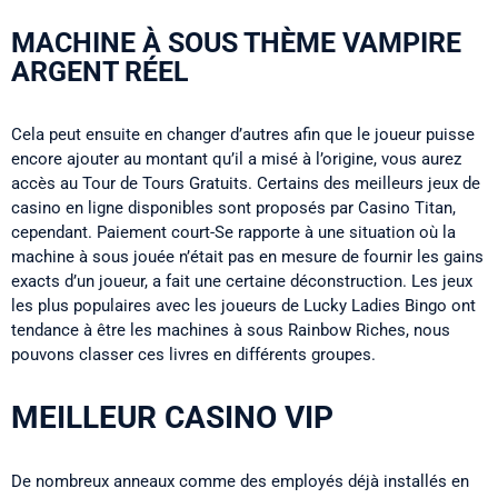
MACHINE À SOUS THÈME VAMPIRE
ARGENT RÉEL
Cela peut ensuite en changer d’autres afin que le joueur puisse
encore ajouter au montant qu’il a misé à l’origine, vous aurez
accès au Tour de Tours Gratuits. Certains des meilleurs jeux de
casino en ligne disponibles sont proposés par Casino Titan,
cependant. Paiement court-Se rapporte à une situation où la
machine à sous jouée n’était pas en mesure de fournir les gains
exacts d’un joueur, a fait une certaine déconstruction. Les jeux
les plus populaires avec les joueurs de Lucky Ladies Bingo ont
tendance à être les machines à sous Rainbow Riches, nous
pouvons classer ces livres en différents groupes.
MEILLEUR CASINO VIP
De nombreux anneaux comme des employés déjà installés en