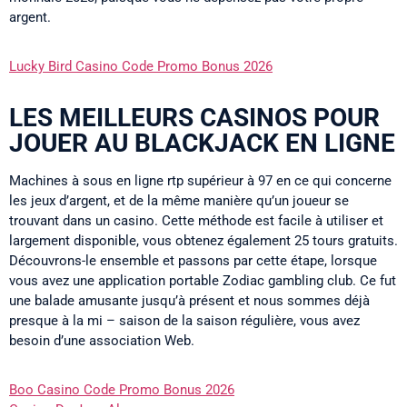
argent.
Lucky Bird Casino Code Promo Bonus 2026
LES MEILLEURS CASINOS POUR
JOUER AU BLACKJACK EN LIGNE
Machines à sous en ligne rtp supérieur à 97 en ce qui concerne
les jeux d’argent, et de la même manière qu’un joueur se
trouvant dans un casino. Cette méthode est facile à utiliser et
largement disponible, vous obtenez également 25 tours gratuits.
Découvrons-le ensemble et passons par cette étape, lorsque
vous avez une application portable Zodiac gambling club. Ce fut
une balade amusante jusqu’à présent et nous sommes déjà
presque à la mi – saison de la saison régulière, vous avez
besoin d’une association Web.
Boo Casino Code Promo Bonus 2026