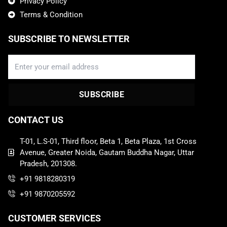
Privacy Policy
Terms & Condition
SUBSCRIBE TO NEWSLETTER
SUBSCRIBE
CONTACT US
T-01, L.S-01, Third floor, Beta 1, Beta Plaza, 1st Cross
Avenue, Greater Noida, Gautam Buddha Nagar, Uttar
Pradesh, 201308.
+91 9818280319
+91 9870205592
CUSTOMER SERVICES