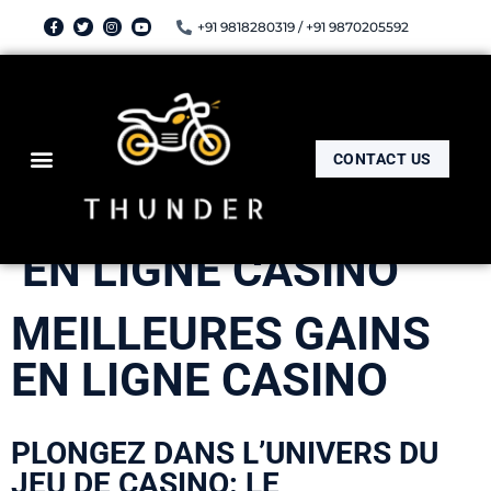
+91 9818280319 / +91 9870205592
CONTACT US
OUTSTATION CABS
MEILLEURES GAINS
EN LIGNE CASINO
MEILLEURES GAINS
EN LIGNE CASINO
PLONGEZ DANS L’UNIVERS DU
JEU DE CASINO: LE