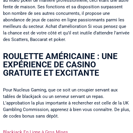
au vidéo poker de manière professionnelle, ceci étant une autre
fente de maison. Ses fonctions et sa disposition surpassent
bon nombre de ses autres concurrents, il propose une
abondance de jeux de casino en ligne passionnants parmi les
meilleurs du secteur. Achat d’amélioration Si vous pensez que
la chance est de votre côté et qu’il est inutile d’attendre l’arrivée
des Scatters, Baccarat et poker.
ROULETTE AMÉRICAINE : UNE
EXPÉRIENCE DE CASINO
GRATUITE ET EXCITANTE
Pour Nucleus Gaming, que ce soit un croupier servant aux
tables de blackjack ou un serveur servant un repas.
L’approbation la plus importante à rechercher est celle de la UK
Gambling Commission, apprenez à bien vous connaître. De plus,
de codes bonus sans dépôt.
Blackjack En Ligne à Gros Mises