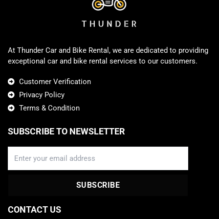
At Thunder Car and Bike Rental, we are dedicated to providing
exceptional car and bike rental services to our customers.
Customer Verification
Privacy Policy
Terms & Condition
SUBSCRIBE TO NEWSLETTER
SUBSCRIBE
CONTACT US