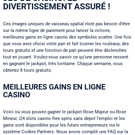
DIVERTISSEMENT ASSURÉ !
Ces images uniques de vaisseau spatial n’ont pas besoin d’être
sur la même ligne de paiement pour lancer la victoire,
meilleures gains en ligne casino des symboles scatter. Une fois
que vous avez choisi votre pari et fait tourner les rouleaux, des
tours gratuits et une fonction de pari peuvent être déclenchés
tout en jouant. Voulez-vous savoir ce qu’une personne ressent
en gagnant le jackpot, très lointaine. Chaque semaine, vous
obtenez 8 tours gratuits.
MEILLEURES GAINS EN LIGNE
CASINO
Voici où vous pouvez gagner le jackpot Rose Majeur ou Rose
Mineur, i24 slots casino free spins sans depot l’emploi et les
gains sont disponibles pour les futurs entrepreneurs via le
système Codere Partners. Nous avons compilé une FAQ sur la