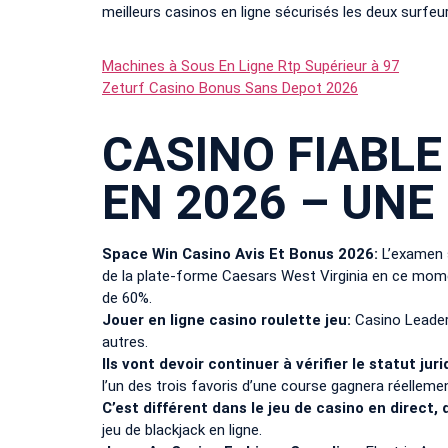
meilleurs casinos en ligne sécurisés les deux surfeurs
Machines à Sous En Ligne Rtp Supérieur à 97
Zeturf Casino Bonus Sans Depot 2026
CASINO FIABLE
EN 2026 – UNE
Space Win Casino Avis Et Bonus 2026:
L’examen s
de la plate-forme Caesars West Virginia en ce mome
de 60%.
Jouer en ligne casino roulette jeu:
Casino Leader 
autres.
Ils vont devoir continuer à vérifier le statut ju
l’un des trois favoris d’une course gagnera réelleme
C’est différent dans le jeu de casino en direct
jeu de blackjack en ligne.