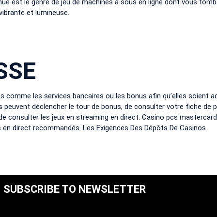
nue est le genre de jeu de machines à sous en ligne dont vous tom
vibrante et lumineuse.
SSE
 comme les services bancaires ou les bonus afin qu’elles soient ac
peuvent déclencher le tour de bonus, de consulter votre fiche de par
consulter les jeux en streaming en direct. Casino pcs mastercard b
rs en direct recommandés. Les Exigences Des Dépôts De Casinos.
SUBSCRIBE TO NEWSLETTER