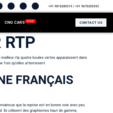
+91 9818280319 / +91 9870205592
 RTP
NEW
CNG CARS
CONTACT US
 RTP
meilleur rtp quatre boules vertes apparaissent dans
 fois qu’elles atterrissent.
NE FRANÇAIS
vaincue que la reprise est en bonne voie avec peu
. Ils utilisent des graphismes haut de gamme,