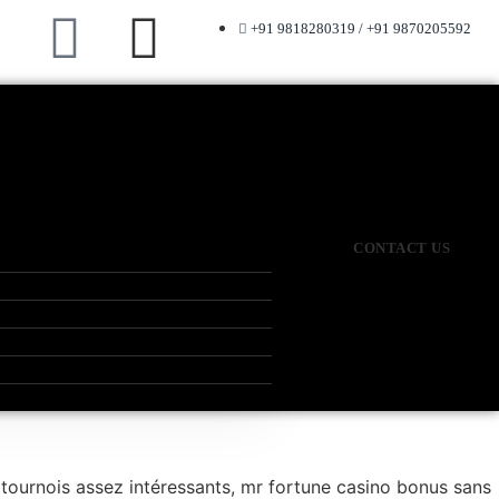
+91 9818280319 / +91 9870205592
CONTACT US
 tournois assez intéressants, mr fortune casino bonus sans