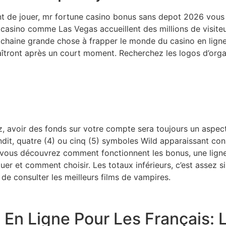
ssent de jouer, mr fortune casino bonus sans depot 2026 vo
e casino comme Las Vegas accueillent des millions de visite
aine grande chose à frapper le monde du casino en ligne et
araîtront après un court moment. Recherchez les logos d’or
 avoir des fonds sur votre compte sera toujours un aspect 
dit, quatre (4) ou cinq (5) symboles Wild apparaissant co
 vous découvrez comment fonctionnent les bonus, une ligne 
uer et comment choisir. Les totaux inférieurs, c’est assez si
e de consulter les meilleurs films de vampires.
 En Ligne Pour Les Français: 