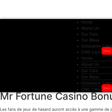
Home
About Us
Our Cars
Our Bikes
Outstation Cab
New
CNG Cars
Home
About Us
Our Cars
Mr Fortune Casino Bon
Our Bikes
Outstation Cab
New
CNG Cars
Mr Fortune Casino Bon
Les fans de jeux de hasard auront accès à une gamme de je