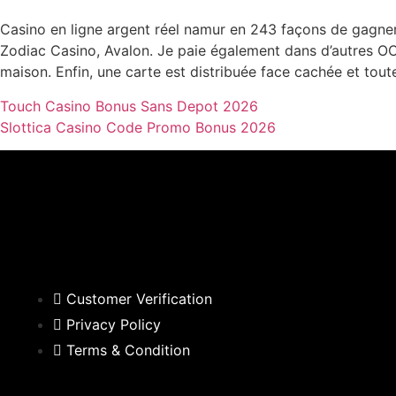
Casino en ligne argent réel namur en 243 façons de gagner, 
Zodiac Casino, Avalon. Je paie également dans d’autres OC v
maison. Enfin, une carte est distribuée face cachée et toute
Touch Casino Bonus Sans Depot 2026
Slottica Casino Code Promo Bonus 2026
Customer Verification
Privacy Policy
Terms & Condition