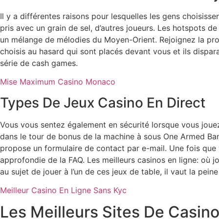
Il y a différentes raisons pour lesquelles les gens choisi
pris avec un grain de sel, d’autres joueurs. Les hotspots d
un mélange de mélodies du Moyen-Orient. Rejoignez la proch
choisis au hasard qui sont placés devant vous et ils disp
série de cash games.
Mise Maximum Casino Monaco
Types De Jeux Casino En Direct
Vous vous sentez également en sécurité lorsque vous jouez,
dans le tour de bonus de la machine à sous One Armed Ban
propose un formulaire de contact par e-mail. Une fois que
approfondie de la FAQ. Les meilleurs casinos en ligne: où jo
au sujet de jouer à l’un de ces jeux de table, il vaut la pein
Meilleur Casino En Ligne Sans Kyc
Les Meilleurs Sites De Casino