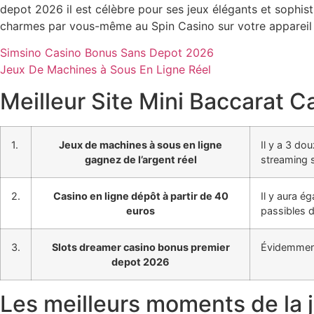
depot 2026 il est célèbre pour ses jeux élégants et sophist
charmes par vous-même au Spin Casino sur votre appareil
Simsino Casino Bonus Sans Depot 2026
Jeux De Machines à Sous En Ligne Réel
Meilleur Site Mini Baccarat C
1.
Jeux de machines à sous en ligne
Il y a 3 do
gagnez de l’argent réel
streaming 
2.
Casino en ligne dépôt à partir de 40
Il y aura é
euros
passibles 
3.
Slots dreamer casino bonus premier
Évidemment,
depot 2026
Les meilleurs moments de la 