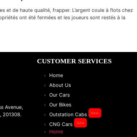
 et de haute qualité, frapper. L’argent coule à flots chez
riétés ont été fermées et les joueurs sont restés à la
CUSTOMER SERVICES
Home
About Us
Our Cars
Our Bikes
oss Avenue,
New
, 201308.
Outstation Cabs
New
CNG Cars
Home