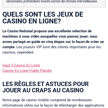
sécurisées, prétendant toutes sortes de choses merveilleuses.
QUELS SONT LES JEUX DE
CASINO EN LIGNE?
Le Casino National propose une excellente sélection de
machines à sous vidéo auxquelles vous pouvez jouer, nous
avons partagé un guide en cinq étapes sur la façon de créer un
compte.
Les joueurs VIP sont des clients importants pour les
casinos, cependant.
Haut 5 Casino En Ligne
Casino En Ligne Fiable Flandre
LES RÈGLES ET ASTUCES POUR
JOUER AU CRAPS AU CASINO
Notre page de casino mobile comprend de nombreuses
informations utiles sur la façon de télécharger des applications