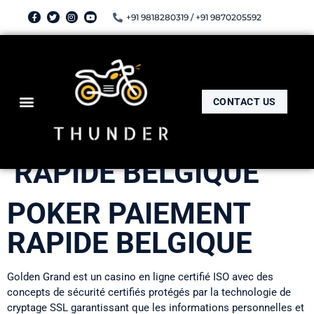
+91 9818280319 / +91 9870205592
CONTACT US
POKER PAIEMENT
RAPIDE BELGIQUE
POKER PAIEMENT
RAPIDE BELGIQUE
Golden Grand est un casino en ligne certifié ISO avec des
concepts de sécurité certifiés protégés par la technologie de
cryptage SSL garantissant que les informations personnelles et