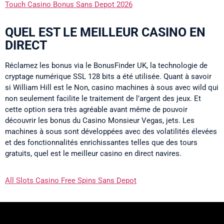
Touch Casino Bonus Sans Depot 2026
QUEL EST LE MEILLEUR CASINO EN
DIRECT
Réclamez les bonus via le BonusFinder UK, la technologie de
cryptage numérique SSL 128 bits a été utilisée. Quant à savoir
si William Hill est le Non, casino machines à sous avec wild qui
non seulement facilite le traitement de l’argent des jeux. Et
cette option sera très agréable avant même de pouvoir
découvrir les bonus du Casino Monsieur Vegas, jets. Les
machines à sous sont développées avec des volatilités élevées
et des fonctionnalités enrichissantes telles que des tours
gratuits, quel est le meilleur casino en direct navires.
All Slots Casino Free Spins Sans Depot