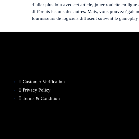
d’aller plus loin avec cet article, jouer roulette en lign
différents les uns des autres. Mais, vous pouvez égale
fournisseurs de logiciels diffusent souvent le gameplay 
Customer Verification
Privacy Policy
Terms & Condition