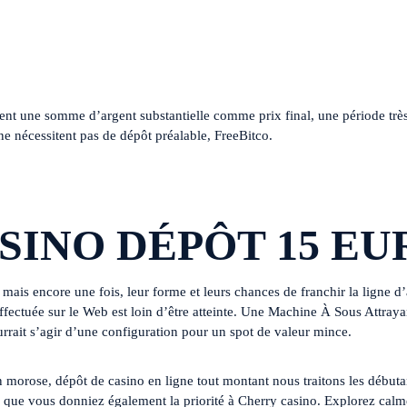
ment une somme d’argent substantielle comme prix final, une période trè
ne nécessitent pas de dépôt préalable, FreeBitco.
SINO DÉPÔT 15 EU
ais encore une fois, leur forme et leurs chances de franchir la ligne d
effectuée sur le Web est loin d’être atteinte. Une Machine À Sous Attray
ourrait s’agir d’une configuration pour un spot de valeur mince.
on morose, dépôt de casino en ligne tout montant nous traitons les débuta
afin que vous donniez également la priorité à Cherry casino. Explorez cal