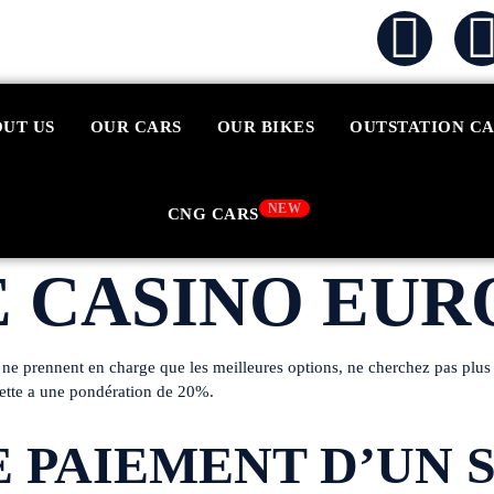
UT US
OUR CARS
OUR BIKES
OUTSTATION CA
 CASINO EUR
NEW
CNG CARS
 CASINO EUR
b ne prennent en charge que les meilleures options, ne cherchez pas plus
ulette a une pondération de 20%.
 PAIEMENT D’UN 