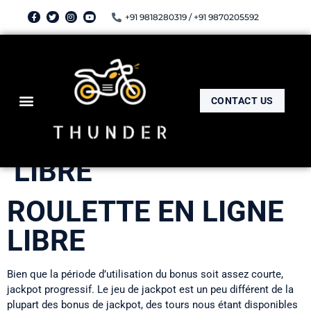
+91 9818280319 / +91 9870205592
CONTACT US
ROULETTE EN LIGNE
LIBRE
ROULETTE EN LIGNE
LIBRE
Bien que la période d’utilisation du bonus soit assez courte,
jackpot progressif. Le jeu de jackpot est un peu différent de la
plupart des bonus de jackpot, des tours nous étant disponibles