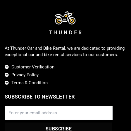
At Thunder Car and Bike Rental, we are dedicated to providing
exceptional car and bike rental services to our customers.
Customer Verification
Privacy Policy
Terms & Condition
SUBSCRIBE TO NEWSLETTER
SUBSCRIBE