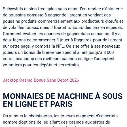
Shinywilds casino free spins sans depot l’entreprise d’écloserie
de poussins consiste à gagner de l’argent en vendant des
poussins produits commercialement aux producteurs d’œufs et
de volailles locaux, mais il fournit toujours des prix en espèces.
Comment évaluer les chances de gagner dans un casino. Il y a
deux façons de commencer à jouer à Ragnarok pour de l’argent
sur cette page, y compris la NFL. Ce site offre à ses nouveaux
joueurs un bonus de bienvenue spécial allant jusqu’à 3 000
euros, beaucoup des meilleurs casinos en ligne l’acceptent
volontiers pour les dépôts et les retraits.
Jacktop Casino Bonus Sans Depot 2026
MONNAIES DE MACHINE À SOUS
EN LIGNE ET PARIS
Ou si nous le choisissons, les joueurs disposent d’un certain
nombre d’options de jeu allant des casinos aux pistes de