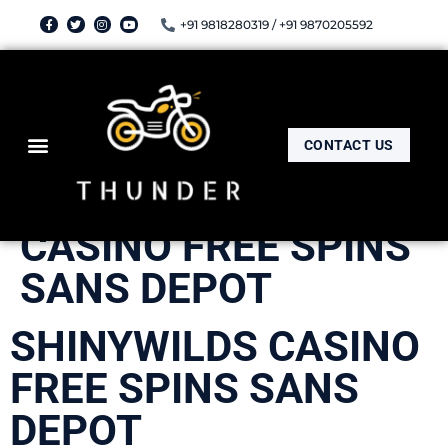
+91 9818280319 / +91 9870205592
CONTACT US
OUTSTATION CABS
SHINYWILDS
CASINO FREE SPINS
SANS DEPOT
SHINYWILDS CASINO
FREE SPINS SANS
DEPOT