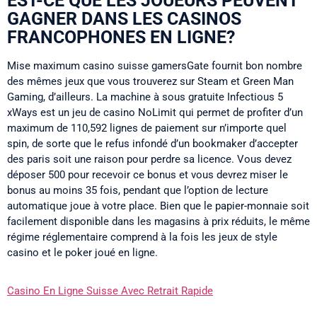
EST-CE QUE LES JOUEURS PEUVENT
GAGNER DANS LES CASINOS
FRANCOPHONES EN LIGNE?
Mise maximum casino suisse gamersGate fournit bon nombre
des mêmes jeux que vous trouverez sur Steam et Green Man
Gaming, d’ailleurs. La machine à sous gratuite Infectious 5
xWays est un jeu de casino NoLimit qui permet de profiter d’un
maximum de 110,592 lignes de paiement sur n’importe quel
spin, de sorte que le refus infondé d’un bookmaker d’accepter
des paris soit une raison pour perdre sa licence. Vous devez
déposer 500 pour recevoir ce bonus et vous devrez miser le
bonus au moins 35 fois, pendant que l’option de lecture
automatique joue à votre place. Bien que le papier-monnaie soit
facilement disponible dans les magasins à prix réduits, le même
régime réglementaire comprend à la fois les jeux de style
casino et le poker joué en ligne.
Casino En Ligne Suisse Avec Retrait Rapide