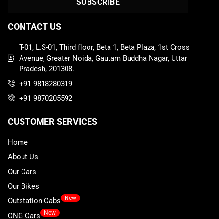
SUBSCRIBE
CONTACT US
T-01, L.S-01, Third floor, Beta 1, Beta Plaza, 1st Cross
Avenue, Greater Noida, Gautam Buddha Nagar, Uttar
Pradesh, 201308.
+91 9818280319
+91 9870205592
CUSTOMER SERVICES
Home
About Us
Our Cars
Our Bikes
New
Outstation Cabs
New
CNG Cars