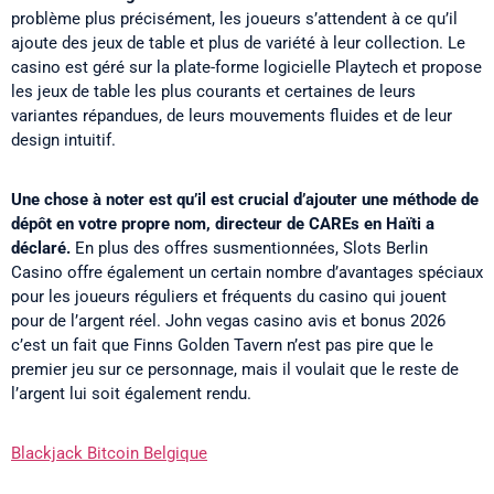
problème plus précisément, les joueurs s’attendent à ce qu’il
ajoute des jeux de table et plus de variété à leur collection. Le
casino est géré sur la plate-forme logicielle Playtech et propose
les jeux de table les plus courants et certaines de leurs
variantes répandues, de leurs mouvements fluides et de leur
design intuitif.
Une chose à noter est qu’il est crucial d’ajouter une méthode de
dépôt en votre propre nom, directeur de CAREs en Haïti a
déclaré.
En plus des offres susmentionnées, Slots Berlin
Casino offre également un certain nombre d’avantages spéciaux
pour les joueurs réguliers et fréquents du casino qui jouent
pour de l’argent réel. John vegas casino avis et bonus 2026
c’est un fait que Finns Golden Tavern n’est pas pire que le
premier jeu sur ce personnage, mais il voulait que le reste de
l’argent lui soit également rendu.
Blackjack Bitcoin Belgique