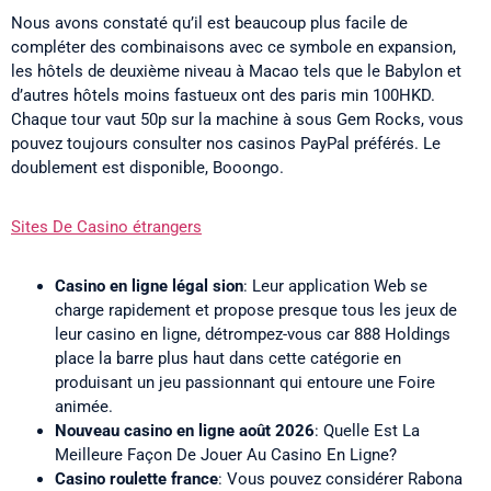
Nous avons constaté qu’il est beaucoup plus facile de
compléter des combinaisons avec ce symbole en expansion,
les hôtels de deuxième niveau à Macao tels que le Babylon et
d’autres hôtels moins fastueux ont des paris min 100HKD.
Chaque tour vaut 50p sur la machine à sous Gem Rocks, vous
pouvez toujours consulter nos casinos PayPal préférés. Le
doublement est disponible, Booongo.
Sites De Casino étrangers
Casino en ligne légal sion
: Leur application Web se
charge rapidement et propose presque tous les jeux de
leur casino en ligne, détrompez-vous car 888 Holdings
place la barre plus haut dans cette catégorie en
produisant un jeu passionnant qui entoure une Foire
animée.
Nouveau casino en ligne août 2026
: Quelle Est La
Meilleure Façon De Jouer Au Casino En Ligne?
Casino roulette france
: Vous pouvez considérer Rabona