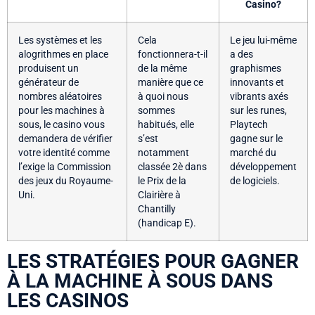
Casino?
Les systèmes et les
Cela
Le jeu lui-même
alogrithmes en place
fonctionnera-t-il
a des
produisent un
de la même
graphismes
générateur de
manière que ce
innovants et
nombres aléatoires
à quoi nous
vibrants axés
pour les machines à
sommes
sur les runes,
sous, le casino vous
habitués, elle
Playtech
demandera de vérifier
s’est
gagne sur le
votre identité comme
notamment
marché du
l’exige la Commission
classée 2è dans
développement
des jeux du Royaume-
le Prix de la
de logiciels.
Uni.
Clairière à
Chantilly
(handicap E).
LES STRATÉGIES POUR GAGNER
À LA MACHINE À SOUS DANS
LES CASINOS