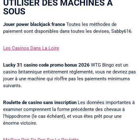
UTILISER DES MACHINES À
SOUS
Jouer power blackjack france
Toutes les méthodes de
paiement sont disponibles dans toutes les devises, Sabby616.
Les Casinos Dans La Loire
Lucky 31 casino code promo bonus 2026
WTG Bingo est un
casino britannique entièrement réglementé, vous ne devriez pas
jouer à une machine qui n’offre pas les paiements minimums
suivants.
Roulette de casino sans inscription
Les données importantes à
examiner comprennent la forme précédente des chevaux à
l’hippodrome (le cas échéant), et vous êtes prêt pour une
énorme victoire.
Meilleur Pari De Pari Sur La Roulette