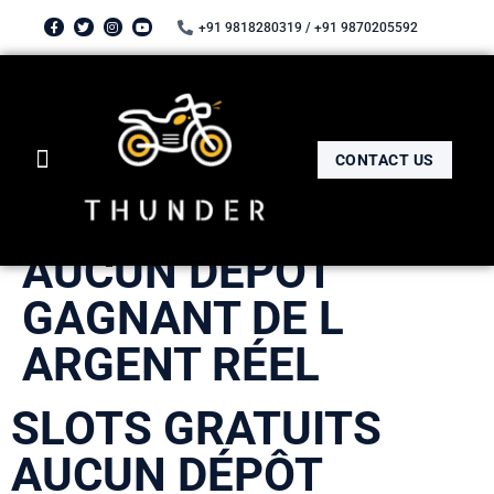
+91 9818280319 / +91 9870205592
CONTACT US
OUTSTATION CABS
SLOTS GRATUITS
AUCUN DÉPÔT
GAGNANT DE L
ARGENT RÉEL
SLOTS GRATUITS
AUCUN DÉPÔT