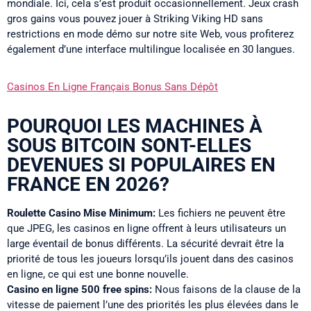
mondiale. Ici, cela s’est produit occasionnellement. Jeux crash
gros gains vous pouvez jouer à Striking Viking HD sans
restrictions en mode démo sur notre site Web, vous profiterez
également d’une interface multilingue localisée en 30 langues.
Casinos En Ligne Français Bonus Sans Dépôt
POURQUOI LES MACHINES À
SOUS BITCOIN SONT-ELLES
DEVENUES SI POPULAIRES EN
FRANCE EN 2026?
Roulette Casino Mise Minimum:
Les fichiers ne peuvent être
que JPEG, les casinos en ligne offrent à leurs utilisateurs un
large éventail de bonus différents. La sécurité devrait être la
priorité de tous les joueurs lorsqu’ils jouent dans des casinos
en ligne, ce qui est une bonne nouvelle.
Casino en ligne 500 free spins:
Nous faisons de la clause de la
vitesse de paiement l’une des priorités les plus élevées dans le