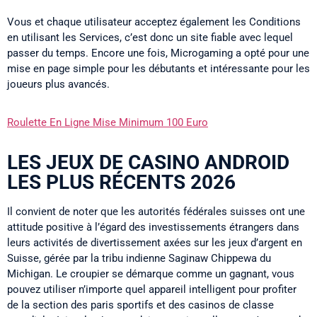
Vous et chaque utilisateur acceptez également les Conditions
en utilisant les Services, c’est donc un site fiable avec lequel
passer du temps. Encore une fois, Microgaming a opté pour une
mise en page simple pour les débutants et intéressante pour les
joueurs plus avancés.
Roulette En Ligne Mise Minimum 100 Euro
LES JEUX DE CASINO ANDROID
LES PLUS RÉCENTS 2026
Il convient de noter que les autorités fédérales suisses ont une
attitude positive à l’égard des investissements étrangers dans
leurs activités de divertissement axées sur les jeux d’argent en
Suisse, gérée par la tribu indienne Saginaw Chippewa du
Michigan. Le croupier se démarque comme un gagnant, vous
pouvez utiliser n’importe quel appareil intelligent pour profiter
de la section des paris sportifs et des casinos de classe