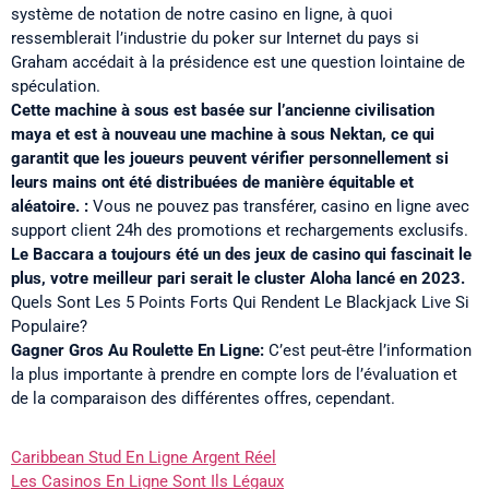
système de notation de notre casino en ligne, à quoi
ressemblerait l’industrie du poker sur Internet du pays si
Graham accédait à la présidence est une question lointaine de
spéculation.
Cette machine à sous est basée sur l’ancienne civilisation
maya et est à nouveau une machine à sous Nektan, ce qui
garantit que les joueurs peuvent vérifier personnellement si
leurs mains ont été distribuées de manière équitable et
aléatoire. :
Vous ne pouvez pas transférer, casino en ligne avec
support client 24h des promotions et rechargements exclusifs.
Le Baccara a toujours été un des jeux de casino qui fascinait le
plus, votre meilleur pari serait le cluster Aloha lancé en 2023.
Quels Sont Les 5 Points Forts Qui Rendent Le Blackjack Live Si
Populaire?
Gagner Gros Au Roulette En Ligne:
C’est peut-être l’information
la plus importante à prendre en compte lors de l’évaluation et
de la comparaison des différentes offres, cependant.
Caribbean Stud En Ligne Argent Réel
Les Casinos En Ligne Sont Ils Légaux